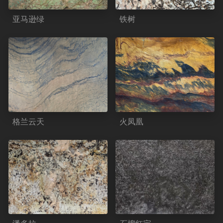
亚马逊绿
铁树
格兰云天
火凤凰