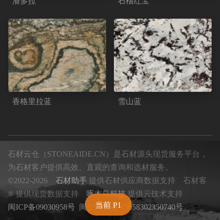
潘多拉
石榴红宝
香格里拉蓝
雪山蓝
石材云仓（STONEAIDE.CN）是石材源头现货服务平台，
为石材客户提供高效、直观的查询和选材服务。
©2022-2026
石材助手
提供石材供应商数据支持 石材客
® 提供现货数据支持
啄木鸟科技
提供云技术支持
当前 P1
闽ICP备09030958号
闽公网安备 35058302350740号