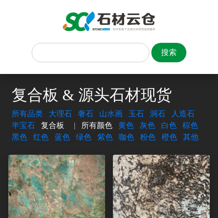
复合板 & 源头石材现货
所有品类
大理石
奢石
山水画
玉石
洞石
人造石
半宝石
复合板
|
所有颜色
黄色
灰色
白色
棕色
黑色
红色
蓝色
绿色
紫色
咖色
粉色
橙色
其他