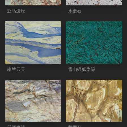
亚马逊绿
水磨石
格兰云天
雪山银狐染绿