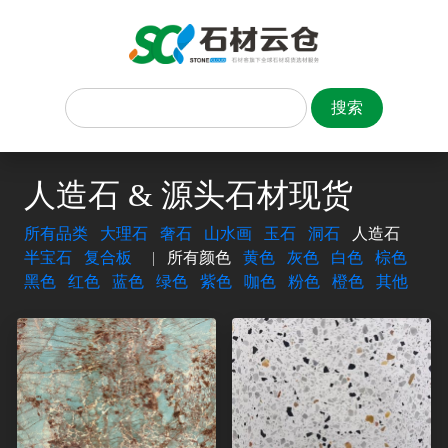
人造石 & 源头石材现货
所有品类
大理石
奢石
山水画
玉石
洞石
人造石
半宝石
复合板
|
所有颜色
黄色
灰色
白色
棕色
黑色
红色
蓝色
绿色
紫色
咖色
粉色
橙色
其他