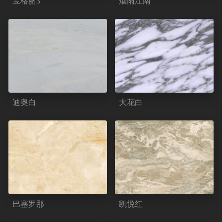
宝格丽3
烟雨江南
迪奥白
大花白
巴塞罗那
凯悦红