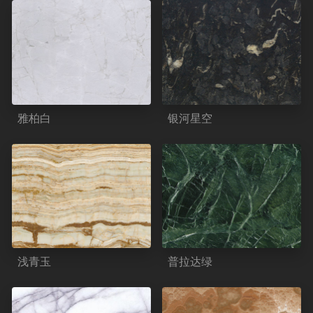
雅柏白
银河星空
浅青玉
普拉达绿