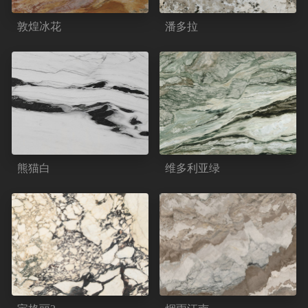
敦煌冰花
潘多拉
熊猫白
维多利亚绿