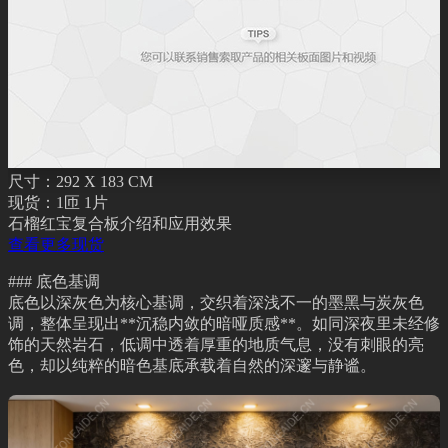
尺寸：292 X 183 CM
现货：1匝 1片
石榴红宝复合板介绍和应用效果
查看更多现货
### 底色基调
底色以深灰色为核心基调，交织着深浅不一的墨黑与炭灰色
调，整体呈现出**沉稳内敛的暗哑质感**。如同深夜里未经修
饰的天然岩石，低调中透着厚重的地质气息，没有刺眼的亮
色，却以纯粹的暗色基底承载着自然的深邃与静谧。