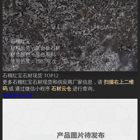
石榴红宝
材料品类：复合板石材
材质颜色：黑色系列
使用热度：158790 次
石榴红宝石材现货 TOP12
更多石榴红宝石材现货和供应商厂家信息，请
扫描右上二维
码
或 通过微信小程序
石材云仓
进行查询。
查看更多现货