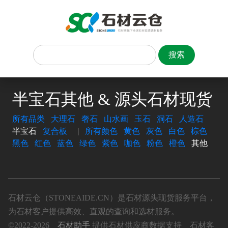
半宝石其他 & 源头石材现货
所有品类
大理石
奢石
山水画
玉石
洞石
人造石
半宝石
复合板
|
所有颜色
黄色
灰色
白色
棕色
黑色
红色
蓝色
绿色
紫色
咖色
粉色
橙色
其他
石材云仓（STONEAIDE.CN）是石材源头现货服务平台，
为石材客户提供高效、直观的查询和选材服务。
©2022-2026
石材助手
提供石材供应商数据支持 石材客