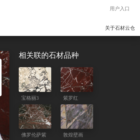
用户入口
关于石材云仓
相关联的石材品种
宝格丽3
紫罗红
佛罗伦萨紫
敦煌壁画