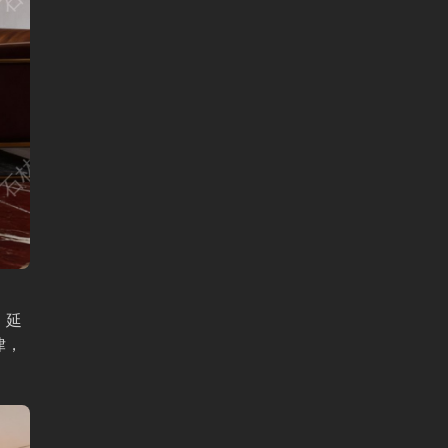
、延
律，