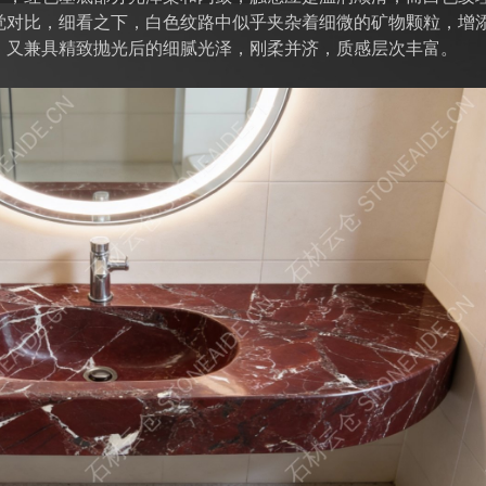
觉对比，细看之下，白色纹路中似乎夹杂着细微的矿物颗粒，增
，又兼具精致抛光后的细腻光泽，刚柔并济，质感层次丰富。