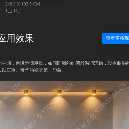
248.3 X 192.5 CM
：1匝 11片
应用效果
查看更多
*为主调，色泽饱满厚重，如同陈酿的红酒般温润沉稳，没有刺眼
人以庄重、奢华的视觉第一印象。