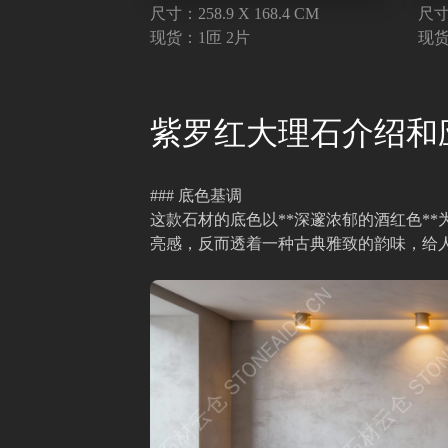
尺寸：258.9 X 168.4 CM
尺寸：
现货：1匝 2片
现货
紫罗红大理石介绍和
### 底色基调
这款石材的底色以**深邃浓郁的酒红色*
亮感，反而透着一种古典雅致的韵味，给