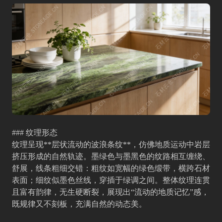
### 纹理形态
纹理呈现**层状流动的波浪条纹**，仿佛地质运动中岩层
挤压形成的自然轨迹。墨绿色与墨黑色的纹路相互缠绕、
舒展，线条粗细交错：粗纹如宽幅的绿色缎带，横跨石材
表面；细纹似墨色丝线，穿插于绿调之间。整体纹理连贯
且富有韵律，无生硬断裂，展现出“流动的地质记忆”感，
既规律又不刻板，充满自然的动态美。