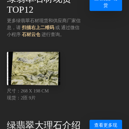
货
TOP12
更多绿翡翠石材现货和供应商厂家信
息，请
扫描右上二维码
或 通过微信
小程序
石材云仓
进行查询。
尺寸：268 X 198 CM
现货：2匝 9片
绿翡翠大理石介绍
查看更多现