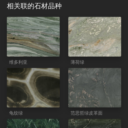
相关联的石材品种
维多利亚
薄荷绿
龟纹绿
范思哲绿皮革面