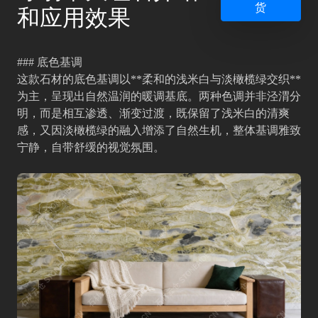
货
和应用效果
### 底色基调
这款石材的底色基调以**柔和的浅米白与淡橄榄绿交织**
为主，呈现出自然温润的暖调基底。两种色调并非泾渭分
明，而是相互渗透、渐变过渡，既保留了浅米白的清爽
感，又因淡橄榄绿的融入增添了自然生机，整体基调雅致
宁静，自带舒缓的视觉氛围。