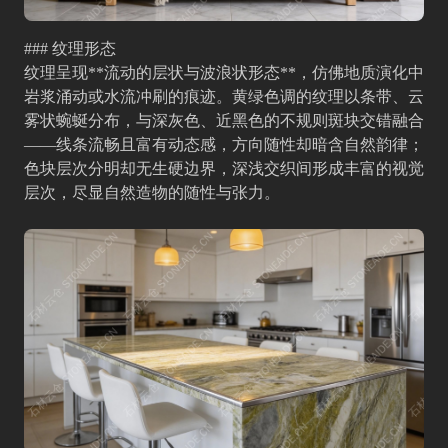
### 纹理形态
纹理呈现**流动的层状与波浪状形态**，仿佛地质演化中
岩浆涌动或水流冲刷的痕迹。黄绿色调的纹理以条带、云
雾状蜿蜒分布，与深灰色、近黑色的不规则斑块交错融合
——线条流畅且富有动态感，方向随性却暗含自然韵律；
色块层次分明却无生硬边界，深浅交织间形成丰富的视觉
层次，尽显自然造物的随性与张力。