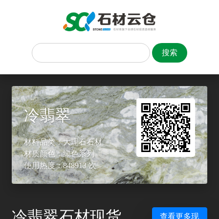
冷翡翠
材料品类：大理石石材
材质颜色：绿色系列
使用热度：848913 次
冷翡翠石材现货
查看更多现