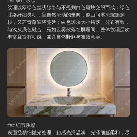
### 纹理形态
纹理以翠绿色丝状脉络与不规则白色斑块交织而成：绿色
脉络纤细灵动，呈自然流动的走向，似山间溪流蜿蜒穿
梭，又若青藤缠绕蔓延；白色斑块大小错落、分布有致，
与浅灰底色融合，宛如云雾散落在肌理间，整体纹理层次
丰富且富有动感，兼具自然野趣与雅致意境。
### 细节质感
表面经精细抛光处理，触感光滑温润，光泽细腻柔和，尽