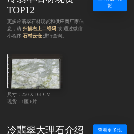
货
TOP12
更多冷翡翠石材现货和供应商厂家信
息，请
扫描右上二维码
或 通过微信
小程序
石材云仓
进行查询。
尺寸：250 X 161 CM
现货：1匝 6片
冷翡翠大理石介绍
查看更多现