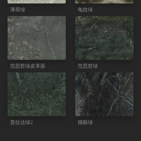
薄荷绿
龟纹绿
范思哲绿皮革面
范思哲绿
普拉达绿2
猫眼绿