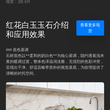
现货：2匝 8片
红花白玉玉石介绍
查看更多现
货
和应用效果
### 底色基调
石材底色以**柔和的奶白色**为核心基调，隐约透着浅米
黄的暖调过渡，整体色泽温润淡雅，无强烈的色彩冲突，
呈现出干净、舒适且略带质朴的视觉基底，为纹理提供了
清晰的衬托空间。