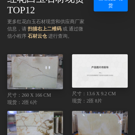
货
TOP12
更多红花白玉石材现货和供应商厂家
信息，请
扫描右上二维码
或 通过微
信小程序
石材云仓
进行查询。
尺寸：13.6 X 9.2 CM
尺寸：260 X 166 CM
现货：2匝 8片
现货：2匝 6片