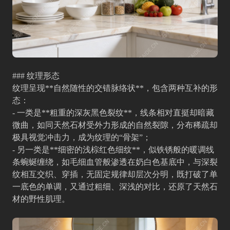
### 纹理形态
纹理呈现**自然随性的交错脉络状**，包含两种互补的形
态：
- 一类是**粗重的深灰黑色裂纹**，线条相对直挺却暗藏
微曲，如同天然石材受外力形成的自然裂隙，分布稀疏却
极具视觉冲击力，成为纹理的“骨架”；
- 另一类是**细密的浅棕红色细纹**，似铁锈般的暖调线
条蜿蜒缠绕，如毛细血管般渗透在奶白色基底中，与深裂
纹相互交织、穿插，无固定规律却层次分明，既打破了单
一底色的单调，又通过粗细、深浅的对比，还原了天然石
材的野性肌理。